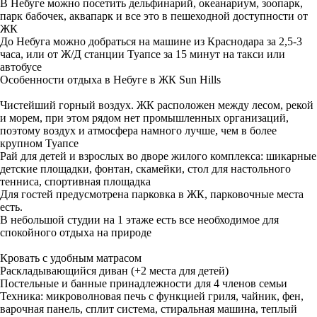
В Небуге можно посетить дельфинарий, океанариум, зоопарк,
парк бабочек, аквапарк и все это в пешеходной доступности от
ЖК
До Небуга можно добраться на машине из Краснодара за 2,5-3
часа, или от Ж/Д станции Туапсе за 15 минут на такси или
автобусе
Особенности отдыха в Небуге в ЖК Sun Hills
Чистейший горный воздух. ЖК расположен между лесом, рекой
и морем, при этом рядом нет промышленных организаций,
поэтому воздух и атмосфера намного лучше, чем в более
крупном Туапсе
Рай для детей и взрослых во дворе жилого комплекса: шикарные
детские площадки, фонтан, скамейки, стол для настольного
тенниса, спортивная площадка
Для гостей предусмотрена парковка в ЖК, парковочные места
есть.
В небольшой студии на 1 этаже есть все необходимое для
спокойного отдыха на природе
Кровать с удобным матрасом
Раскладывающийся диван (+2 места для детей)
Постельные и банные принадлежности для 4 членов семьи
Техника: микроволновая печь c функцией гриля, чайник, фен,
варочная панель, сплит система, стиральная машина, теплый