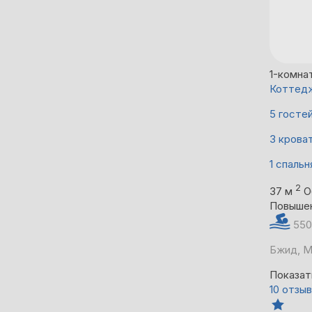
1-комна
Коттедж
5 госте
3 крова
1 спальн
2
37 м
О
Повыше
550
Бжид, М
Показат
10 отзы