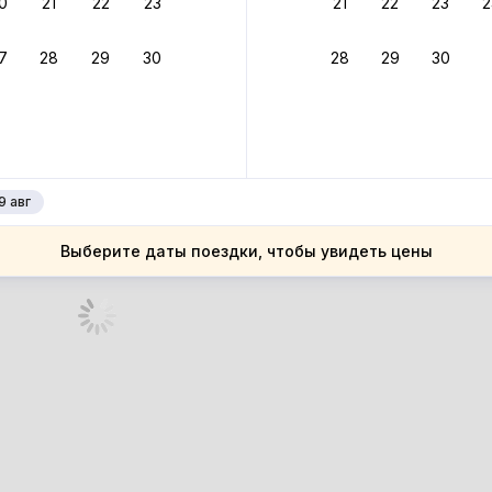
0
21
22
23
21
22
23
2
ное подтверждение брони без ожидания ответа от хозяина
7
28
29
30
28
29
30
зяин
 до 4%
руйте до 31 августа 2026 — и получите кэшбэк бонусами пос
нее
9 авг
Выберите даты поездки, чтобы увидеть цены