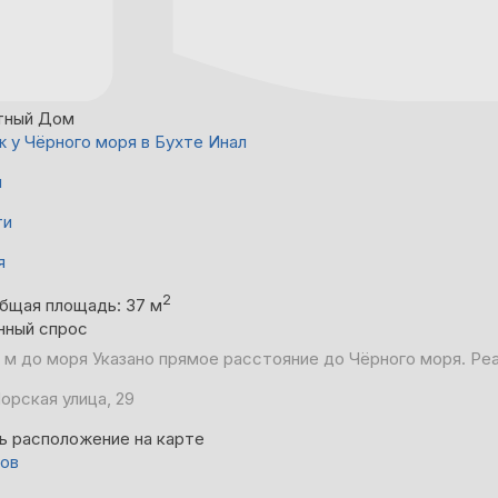
тный Дом
 у Чёрного моря в Бухте Инал
й
ти
я
2
бщая площадь: 37 м
нный спрос
 м до моря
Указано прямое расстояние до Чёрного моря. Ре
орская улица, 29
ь расположение на карте
вов