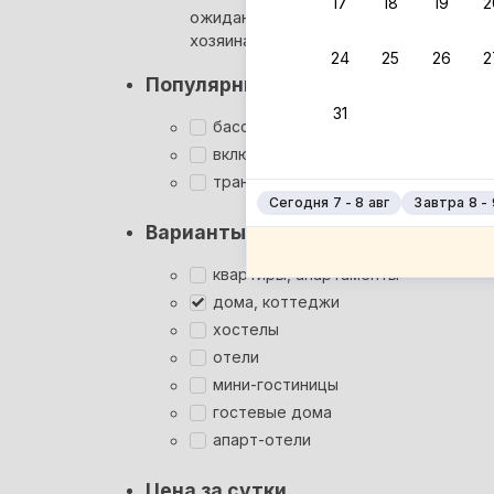
17
18
19
2
ожидания ответа от
Мгновен
хозяина
24
25
26
2
Суперхо
Популярные фильтры
Кэшбэк
31
Заброни
бассейн
Подроб
включён завтрак
трансфер
Сегодня 7 - 8 авг
Завтра 8 - 
Варианты размещения
квартиры, апартаменты
дома, коттеджи
хостелы
отели
мини-гостиницы
гостевые дома
апарт-отели
Цена за сутки