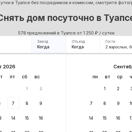
утки в Туапсе без посредников и комиссии, смотрите фотог
Снять дом посуточно в Туапс
578 предложений в Туапсе oт 1 250
₽
/ сутки
Заезд
Отъезд
Гости
Когда
Когда
2 взрослых,
б
ример
Санкт-Петербург
Москва
Сочи
Минск
Казань
Дагестан
Кисловодск
Аб
т 2026
Сентяб
Квартиры
Гостиницы
Дома
Частный сектор
т
пт
сб
вс
пн
вт
ср
тов
1
2
1
2
 до 30% за бронь
6
7
8
9
7
8
9
1
бонусами
ценки проживания
3
14
15
16
14
15
16
1
йте быстрое бронирование