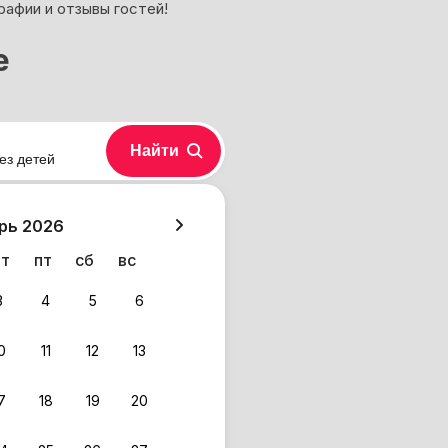
рафии и отзывы гостей!
е
Найти
ез детей
хазия
рь 2026
чт
пт
сб
вс
3
4
5
6
0
11
12
13
7
18
19
20