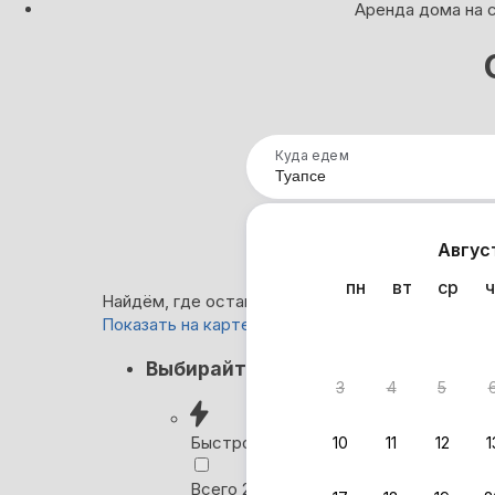
Аренда дома на с
Куда едем
Нап
Авгус
пн
вт
ср
ч
Найдём, где остановиться в Туапсе: 578 вариан
Показать на карте
Кэшбэк
Выбирайте лучшее
3
4
5
Вернём 
после о
Быстрое бронирование
10
11
12
1
Выбира
Всего 2 минуты, без