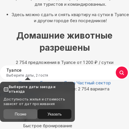
для туристов и командированных.
Здесь можно сдать и снять квартиру на сутки в Туапсе
и другом городе без посредников!
Домашние животные
разрешены
2 754 предложения в Туапсе oт 1 200
₽
/ сутки
Туапсе
Выберите даты, 2 гостя
Квартиры
Гостиницы
Дома
Частный сектор
Выберите даты заезда и
Найдём, где остановиться в Туапсе: 2 754 варианта
отъезда
Показать на карте
Доступность жилья и стоимость
зависят от дат проживания
Выбирайте лучшее
Позже
Указать
Быстрое бронирование