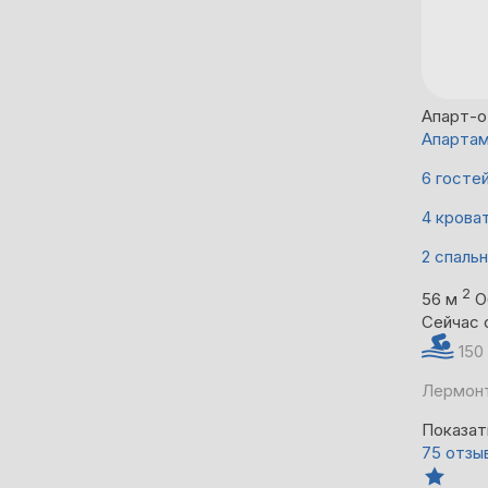
Апарт-о
Апартам
6 госте
4 крова
2 спаль
2
56 м
О
Сейчас 
150
Лермонт
Показат
75 отзы