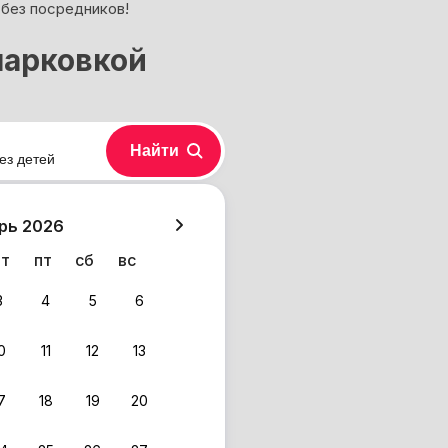
 без посредников!
парковкой
Найти
ез детей
хазия
рь 2026
чт
пт
сб
вс
3
4
5
6
0
11
12
13
7
18
19
20