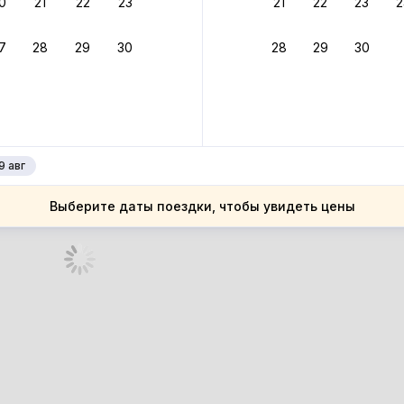
0
21
22
23
21
22
23
2
ное подтверждение брони без ожидания ответа от хозяина
7
28
29
30
28
29
30
зяин
 до 4%
руйте до 31 августа 2026 — и получите кэшбэк бонусами пос
нее
9 авг
Выберите даты поездки, чтобы увидеть цены