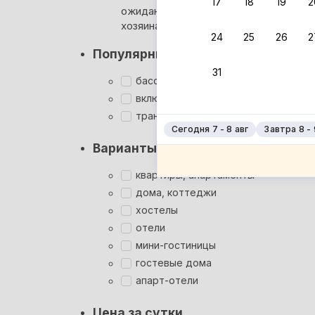
17
18
19
2
ожидания ответа от
Мгновен
хозяина
24
25
26
2
Суперхо
Популярные фильтры
Кэшбэк
31
Заброни
бассейн
Подроб
включён завтрак
трансфер
Сегодня 7 - 8 авг
Завтра 8 - 
Варианты размещения
квартиры, апартаменты
дома, коттеджи
хостелы
отели
мини-гостиницы
гостевые дома
апарт-отели
Цена за сутки