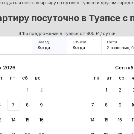
 сдать и снять квартиру на сутки в Туапсе и другом городе
артиру посуточно в Туапсе с 
4 115 предложений в Туапсе oт 800
₽
/ сутки
Заезд
Отъезд
Гости
Когда
Когда
2 взрослых,
б
ример
Санкт-Петербург
Москва
Сочи
Минск
Казань
Дагестан
Кисловодск
Аб
т 2026
Сентяб
Квартиры
Гостиницы
Дома
Частный сектор
т
пт
сб
вс
пн
вт
ср
нтов
1
2
1
2
 до 30% за бронь
6
7
8
9
7
8
9
1
бонусами
ценки проживания
3
14
15
16
14
15
16
1
йте быстрое бронирование