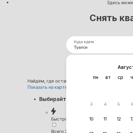
Здесь можно
Снять кв
Куда едем
Нап
Авгус
пн
вт
ср
ч
Найдём, где остановиться в Туапсе: 4 115 вариа
Показать на карте
Кэшбэк
Выбирайте лучшее
3
4
5
Вернём 
после о
Быстрое бронирование
10
11
12
1
Выбира
Всего 2 минуты, без