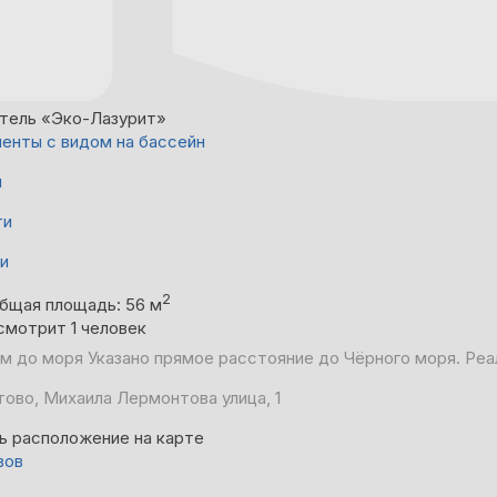
тель «Эко-Лазурит»
енты с видом на бассейн
й
ти
ни
2
бщая площадь: 56 м
смотрит 1 человек
 м до моря
Указано прямое расстояние до Чёрного моря. Реа
ово, Михаила Лермонтова улица, 1
ь расположение на карте
вов