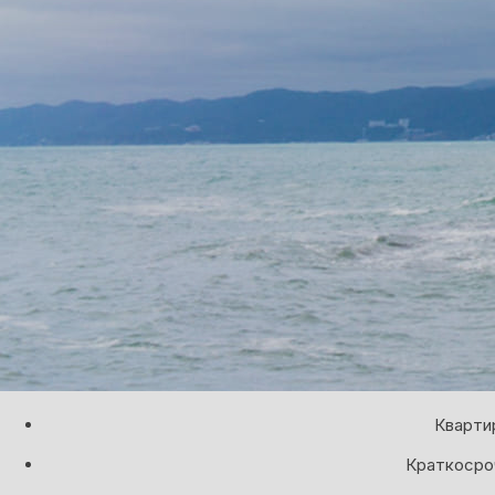
Кварти
Краткосроч