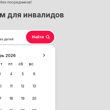
 без посредников!
ом для инвалидов
Найти
ез детей
хазия
рь 2026
чт
пт
сб
вс
3
4
5
6
0
11
12
13
7
18
19
20