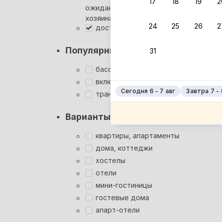
17
18
19
2
ожидания ответа от
Мгновен
хозяина
24
25
26
2
доступ для инвалидов
Суперхо
Кэшбэк
Популярные фильтры
31
Заброни
Подроб
бассейн
включён завтрак
Сегодня 6 - 7 авг
Завтра 7 - 
трансфер
Варианты размещения
квартиры, апартаменты
дома, коттеджи
хостелы
отели
мини-гостиницы
гостевые дома
апарт-отели