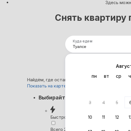
Здесь можно
Снять квартиру 
Куда едем
Нап
Авгус
пн
вт
ср
ч
Найдём, где остановиться в Туапсе: 70 вариант
Показать на карте
Кэшбэк
Выбирайте лучшее
3
4
5
Вернём 
после о
Быстрое бронирование
10
11
12
1
Выбира
Всего 2 минуты, без