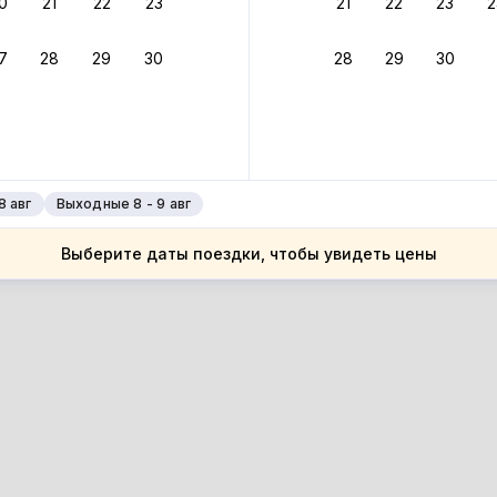
0
21
22
23
21
22
23
2
ное подтверждение брони без ожидания ответа от хозяина
7
28
29
30
28
29
30
зяин
 до 4%
руйте до 31 августа 2026 — и получите кэшбэк бонусами пос
нее
8 авг
Выходные 8 - 9 авг
Выберите даты поездки, чтобы увидеть цены