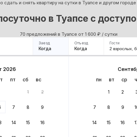
 сдать и снять квартиру на сутки в Туапсе и другом городе
посуточно в Туапсе с доступ
70 предложений в Туапсе oт 1 600
₽
/ сутки
Заезд
Отъезд
Гости
Когда
Когда
2 взрослых,
б
ример
Санкт-Петербург
Москва
Сочи
Минск
Казань
Дагестан
Кисловодск
Аб
т 2026
Сентяб
Квартиры
Гостиницы
Дома
Частный сектор
т
пт
сб
вс
пн
вт
ср
ов
1
2
1
2
 до 30% за бронь
6
7
8
9
7
8
9
1
бонусами
ценки проживания
3
14
15
16
14
15
16
1
йте быстрое бронирование