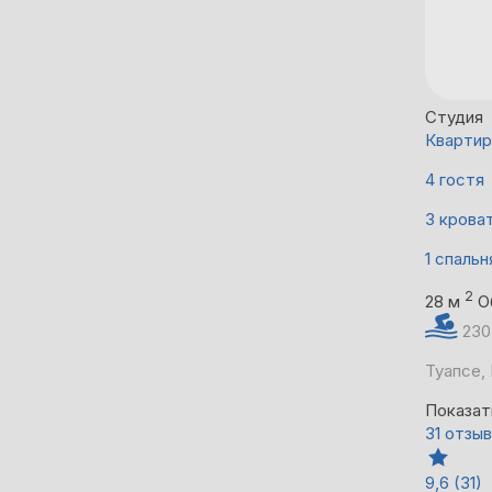
Студия
Квартир
4 гостя
3 крова
1 спальн
2
28 м
О
230
Туапсе,
Показат
31 отзыв
9,6
(31)