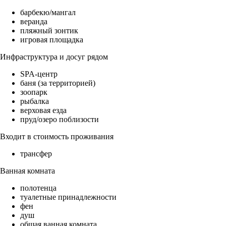
барбекю/мангал
веранда
пляжный зонтик
игровая площадка
Инфраструктура и досуг рядом
SPA-центр
баня (за территорией)
зоопарк
рыбалка
верховая езда
пруд/озеро поблизости
Входит в стоимость проживания
трансфер
Ванная комната
полотенца
туалетные принадлежности
фен
душ
общая ванная комната