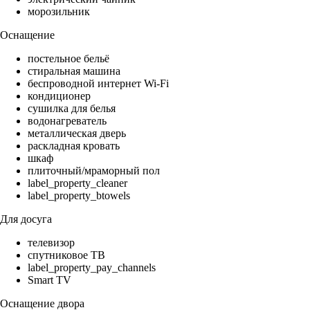
морозильник
Оснащение
постельное бельё
стиральная машина
беспроводной интернет Wi-Fi
кондиционер
сушилка для белья
водонагреватель
металлическая дверь
раскладная кровать
шкаф
плиточный/мраморный пол
label_property_cleaner
label_property_btowels
Для досуга
телевизор
спутниковое ТВ
label_property_pay_channels
Smart TV
Оснащение двора