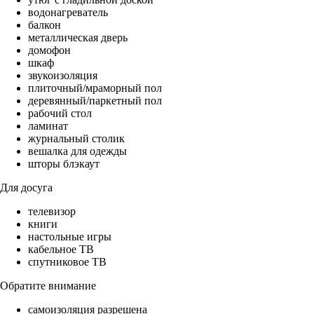
водонагреватель
балкон
металлическая дверь
домофон
шкаф
звукоизоляция
плиточный/мраморный пол
деревянный/паркетный пол
рабочий стол
ламинат
журнальный столик
вешалка для одежды
шторы блэкаут
Для досуга
телевизор
книги
настольные игры
кабельное ТВ
спутниковое ТВ
Обратите внимание
самоизоляция разрешена