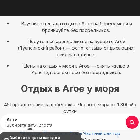
Изучайте цены на отдых в Агое на берегу моря и
бронируйте без посредников.
Посуточная аренда жилья на курорте Агой
(Туапсинский район) — фото, отзывы отдыхающих,
скидки на жильё.
Цены на отдых у моря в Агое — снять жильё в
Краснодарском крае без посредников.
Отдых в Агое у моря
451 предложение на побережье Чёрного моря oт 1 800
₽
/
сутки
Агой
Выберите даты, 2 гостя
Квартиры
Гостиницы
Дома
Частный сектор
Выберите даты заезда и
Найдём, где остановиться в Агое: 451 вариант