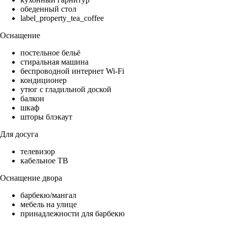
обеденный стол
label_property_tea_coffee
Оснащение
постельное бельё
стиральная машина
беспроводной интернет Wi-Fi
кондиционер
утюг с гладильной доской
балкон
шкаф
шторы блэкаут
Для досуга
телевизор
кабельное ТВ
Оснащение двора
барбекю/мангал
мебель на улице
принадлежности для барбекю