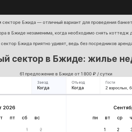
 секторе Бжида — отличный вариант для проведения банкет
ора в Бжиде незаменима, когда необходимо снять коттедж дл
 сектор Бжида приятно удивят, ведь без посредников аренд
ый сектор в Бжиде: жилье не
61 предложение в Бжиде oт 1 800
₽
/ сутки
Заезд
Отъезд
Гости
Когда
Когда
2 взрослых,
б
ример
Санкт-Петербург
Москва
Сочи
Минск
Казань
Дагестан
Кисловодск
Аб
т 2026
Сентяб
Квартиры
Гостиницы
Дома
Частный сектор
т
пт
сб
вс
пн
вт
ср
1
2
1
2