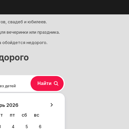
ов, свадеб и юбилеев.
я вечеринки или праздника.
а обойдется недорого.
дорого
Найти
ез детей
хазия
рь 2026
чт
пт
сб
вс
3
4
5
6