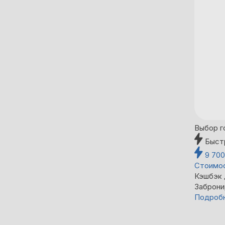
Выбор г
Быст
9 70
Стоимос
Кэшбэк
Заброни
Подроб