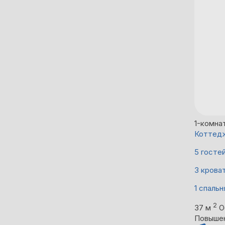
1-комна
Коттедж
5 госте
3 крова
1 спальн
2
37 м
О
Повыше