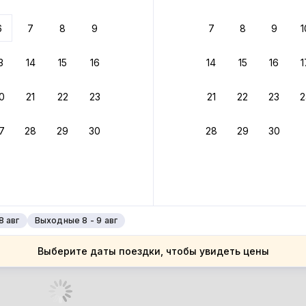
 до 30% за бронь
6
7
8
9
7
8
9
1
бонусами
ценки проживания
3
14
15
16
14
15
16
1
йте быстрое бронирование
0
21
22
23
21
22
23
2
ное подтверждение брони без ожидания ответа от хозяина
7
28
29
30
28
29
30
зяин
 до 4%
руйте до 31 августа 2026 — и получите кэшбэк бонусами пос
нее
8 авг
Выходные 8 - 9 авг
Выберите даты поездки, чтобы увидеть цены