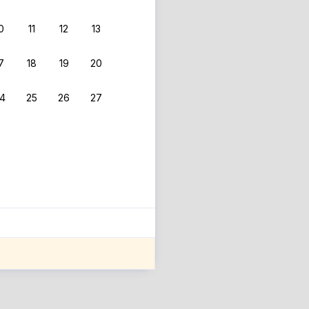
0
11
12
13
7
18
19
20
4
25
26
27
ле оценки проживания.