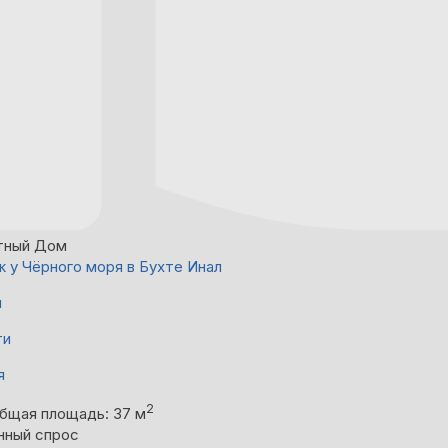
тный Дом
 у Чёрного моря в Бухте Инал
й
ти
я
2
бщая площадь: 37 м
нный спрос