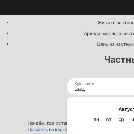
Жильё в частном
Аренда частного сект
Цены на частный
Частн
Куда едем
Нап
Авгус
пн
вт
ср
ч
Найдём, где остановиться в Бжиде: 61 вариант
Показать на карте